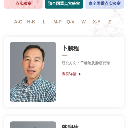
点实验室
预全国重点实验室
康全国重点实验室
A-G
H-K
L
M-P
Q-V
W
X-Y
Z
卜鹏程
研究方向：干细胞及肿瘤代谢
查看详情
陈润生