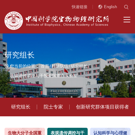
快速链接
English
研究组长
您当前的位置：
首页
科研队伍
研究组长
表观遗传调控与干预全国重点实验室
研究组长
院士专家
创新研究群体项目获得者
生物大分子全国重
表观遗传调控与干
认知科学与心理健