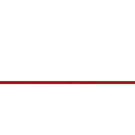
版权所有：中国科学院生物物理研究所
京ICP备05023138号-2
京公网安备 11010502045585 号
地址：北京市朝阳区大屯路15号
邮编：100101
电话：010-64889872
电子邮件：webadmin@ibp.ac.cn