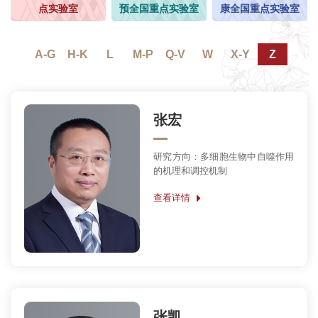
点实验室
预全国重点实验室
康全国重点实验室
A-G
H-K
L
M-P
Q-V
W
X-Y
Z
张宏
研究方向：多细胞生物中自噬作用
的机理和调控机制
查看详情
张凯