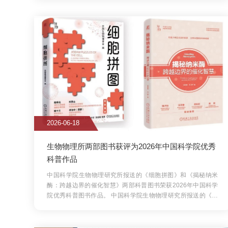
生物物理所两部图书获评为2026年中国科学院优秀
Tho
科普作品
中国科学院生物物理研究所报送的《细胞拼图》和《揭秘纳米
202
酶：跨越边界的催化智慧》两部科普图书荣获2026年中国科学
超高场
院优秀科普图书作品。
中国科学院生物物理研究所报送的《细
Nien
胞拼图》和《揭秘纳米酶：跨越边界的催化智慧》两部科普图书
中国
荣获2026年中国科学院优秀科普图书作品。《细胞拼图》（作
（B.U
者...
客生物物
2026-06-04
2026-
张公义教授做客生物物理所IBP seminar
喜报
争先
2026年5月28日，美国国立犹太健康中心张公义教授应邀做客
202
中国科学院生物物理研究所IBP seminar，并作题为"The
部、
Convergence of Transcription and Epigenetics...
2026年5月
活动暨