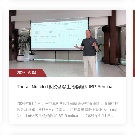
ralf Niendorf教授做客生物物理所IBP Seminar
Pierre Leopold
6年6月1日，应中国科学院生物物理研究所邀请，德国柏林
2026年5月28日，应中国
设施（B.U.F.F.）负责人、柏林夏里特医学院教授Thoralf
理健康全国重点实验室李岩研
dorf做客生物物理所IBP Seminar，...
2026年6月1日，应
计划（PIFI）国际杰出学者、法
科学院生物物理研究所邀请，德国柏林超高场设施
应中国科学院生物物理研究所
.F.F.）负责人、柏林夏里特医学院教授Thoralf Niendorf做
室李岩研究员的邀请，中国科学
理所IBP Seminar，...
出学者、法国居里研究...
05-30
2026-05-29
：生物物理所王祥喜研究员获第四届全国创新
梁栋材院士学术精神传
奖先进个人
6年5月30日上午，人力资源社会保障部、中国科协、科技
5月29日上午，梁栋材院士
国务院国资委在京举办“庆祝第十个全国科技工作者日主场
物物理研究所举办。
5月29
第四届全国创新争先奖表彰大会”。...
2026年5月30日上
讨会在中国科学院生物物理研