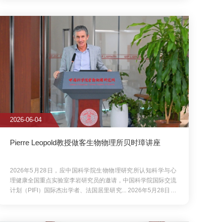
教授做客生物物理所贝时璋讲座
科学院生物物理研究所认知科学与心
究员的邀请，中国科学院国际交流
国居里研究...
2026年5月28日，
认知科学与心理健康全国重点实验
院国际交流计划（PIFI）国际杰
承研讨会在京举办
学术精神传承研讨会在中国科学院生
日上午，梁栋材院士学术精神传承研
究所举办。匡廷云院士、施蕴渝院