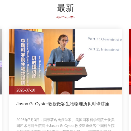
07-10
2026-07-08
on G. Cyster教授做客生物物理所贝时璋讲座
生物物理所2项成果获得
励
6年7月3日，国际著名免疫学家、美国国家科学院院士及美
7月8日，2025年度国家科
与科学院院士Jason G. Cyster教授应邀做客中国科学院
院生物物理研究所共有两项成
理研究所贝时璋讲座，带来题为"Dec...
2026年7月3日，
别是王晓群研究员作为第一完成人
著名免疫学家、美国国家科学院院士及美国艺术与科学院院
国家科学技术奖励大会在京召
son G. Cyster教授应邀做客中国科学院生物物理研究所贝
有两项成果获得国家自然科学
座，带来题为"Dec...
为第一完成人的"神经...