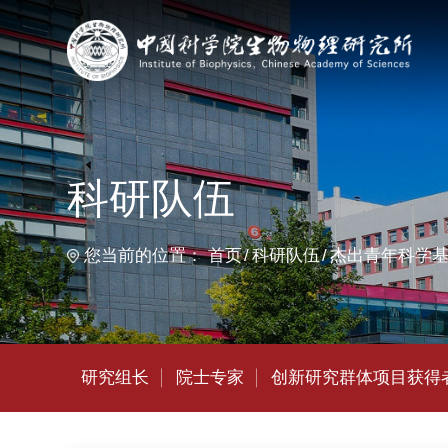
首
科研队伍
您当前的位置：
首页
科研队伍
杰出青年科学基金获得者
研究组长
院士专家
创新研究群体项目获得者
杰出青
唐世明
/ 研究员