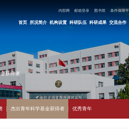
内部网
邮箱登录
图书馆
条件保障平台
所长邮箱
违法违纪举报
页
所况简介
机构设置
科研队伍
科研成果
交流合作
党建与创新文化
教育培养
年科学基金获得者
优秀青年