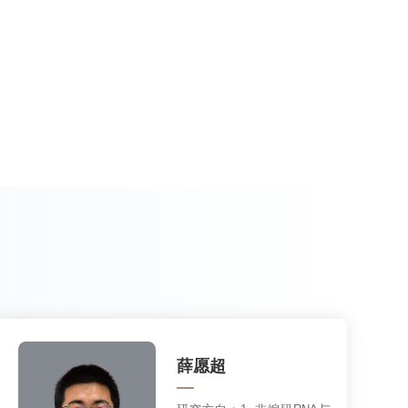
薛愿超
研究方向：
1. 非编码RNA与
转录调控；2. RNA结合蛋白
功能机制；3. RNA功能基因
组学
查看详情