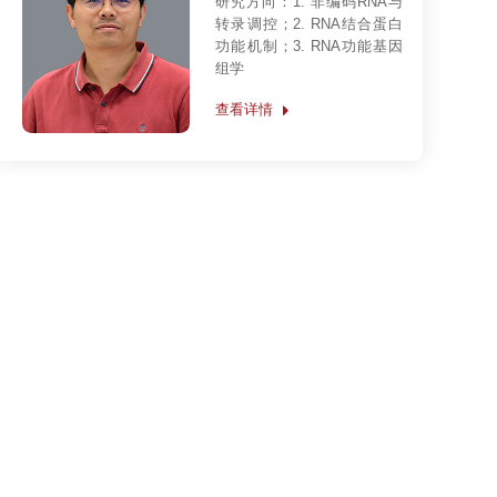
李国红（客座）
研究方向：
染色质结构和表观
遗传调控的研究
查看详情
杨娜(2017年调离)