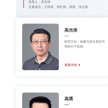
查看详情
高璞
研究方向：
宿主-病原相互作
用的分子机制
查看详情
非编码RNA与肿瘤创新研究群体科学基金（2020
负责人：范祖森
主要成员：田勇、薛愿超、俞洋、卜鹏程