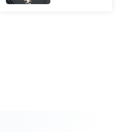
邓红雨
研究方向：
病毒复制和组装释
放的分子机理；病毒与天然免
疫系统的互作；新型疫苗的研
发