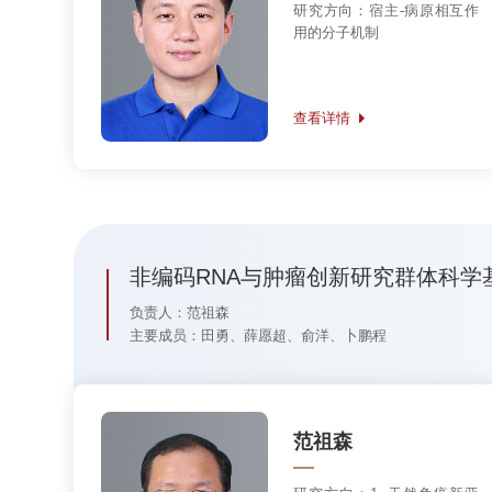
范祖森
研究方向：
1. 天然免疫新亚
群发现与抗感染机制；2. 非
编码RNA与免疫调控；3. 肿
瘤干细胞与肿瘤免疫调控。
查看详情
俞洋（2025年调离）
研究方向：
非编码核酸调控表
观遗传的生物学功能和分子机
制
查看详情