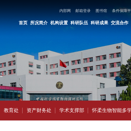
内部网
邮箱登录
图书馆
条件保障平台
所长邮箱
违法违纪举报
页
所况简介
机构设置
科研队伍
科研成果
交流合作
党建与创新文化
教育培养
资产财务处
学术支撑部
怀柔生物智能多学科交叉中心综合办公室
综合处