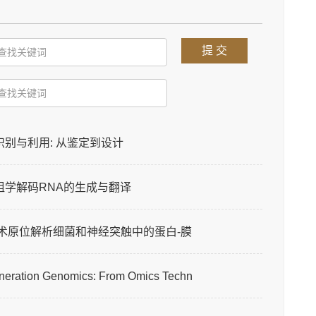
提 交
识别与利用: 从鉴定到设计
因组学解码RNA的生成与翻译
描技术原位解析细菌和神经突触中的蛋白-膜聚合体
cs: From Omics Technologies to Mechanism-Informe