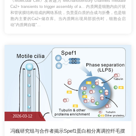
《Molecular Cell》发表题为"Mechanosensory channels mediate
Ca2+ transients to trigger assembly of a...
内质网是细胞内由片状
和管状膜结构组成的网络系统，负责蛋白质的合成与折叠，也是细
胞内主要的Ca2+储存库。当内质网出现局部损伤时，细胞会启
动"内质网自噬"...
2026-03-12
冯巍研究组与合作者揭示Spef1蛋白相分离调控纤毛摆