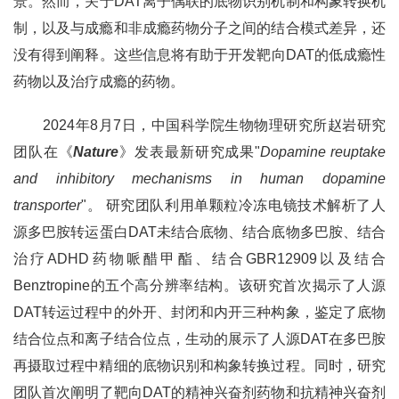
景。然而，关于DAT离子偶联的底物识别机制和构象转换机
制，以及与成瘾和非成瘾药物分子之间的结合模式差异，还
没有得到阐释。这些信息将有助于开发靶向DAT的低成瘾性
药物以及治疗成瘾的药物。
2024年8月7日，中国科学院生物物理研究所赵岩研究
团队在《
Nature
》发表最新研究成果"
Dopamine reuptake
and inhibitory mechanisms in human dopamine
transporter
"。 研究团队利用单颗粒冷冻电镜技术解析了人
源多巴胺转运蛋白DAT未结合底物、结合底物多巴胺、结合
治疗ADHD药物哌醋甲酯、结合GBR12909以及结合
Benztropine的五个高分辨率结构。该研究首次揭示了人源
DAT转运过程中的外开、封闭和内开三种构象，鉴定了底物
结合位点和离子结合位点，生动的展示了人源DAT在多巴胺
再摄取过程中精细的底物识别和构象转换过程。同时，研究
团队首次阐明了靶向DAT的精神兴奋剂药物和抗精神兴奋剂