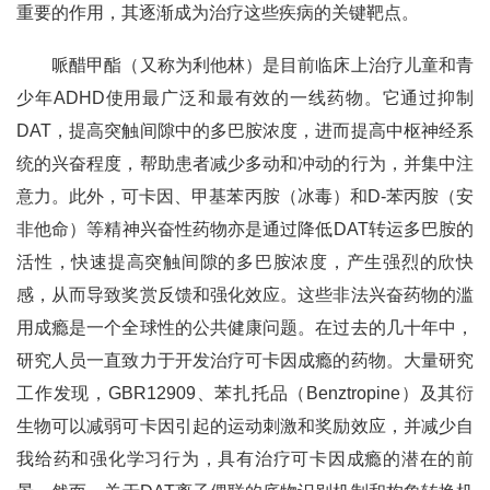
重要的作用，其逐渐成为治疗这些疾病的关键靶点。
哌醋甲酯（又称为利他林）是目前临床上治疗儿童和青
少年ADHD使用最广泛和最有效的一线药物。它通过抑制
DAT，提高突触间隙中的多巴胺浓度，进而提高中枢神经系
统的兴奋程度，帮助患者减少多动和冲动的行为，并集中注
意力。此外，可卡因、甲基苯丙胺（冰毒）和D-苯丙胺（安
非他命）等精神兴奋性药物亦是通过降低DAT转运多巴胺的
活性，快速提高突触间隙的多巴胺浓度，产生强烈的欣快
感，从而导致奖赏反馈和强化效应。这些非法兴奋药物的滥
用成瘾是一个全球性的公共健康问题。在过去的几十年中，
研究人员一直致力于开发治疗可卡因成瘾的药物。大量研究
工作发现，GBR12909、苯扎托品（Benztropine）及其衍
生物可以减弱可卡因引起的运动刺激和奖励效应，并减少自
我给药和强化学习行为，具有治疗可卡因成瘾的潜在的前