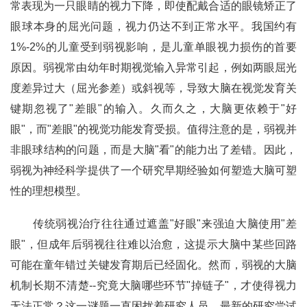
常表现为一只眼睛的视力下降，即使配戴合适的眼镜矫正了
眼球本身的屈光问题，视力仍达不到正常水平。我国约有
1%-2%的儿童受到弱视影响，是儿童单眼视力损伤的首要
原因。弱视常由幼年时期视觉输入异常引起，例如两眼屈光
度差异过大（屈光参差）或斜视等，导致大脑在视觉发育关
键期忽视了"差眼"的输入。久而久之，大脑更依赖于"好
眼"，而"差眼"的视觉功能发育受损。值得注意的是，弱视并
非眼球结构的问题，而是大脑"看"的能力出了差错。因此，
弱视为神经科学提供了一个研究早期经验如何塑造大脑可塑
性的理想模型。
传统弱视治疗往往通过遮盖"好眼"来强迫大脑使用"差
眼"，但成年后弱视往往难以治愈，这提示大脑中某些回路
可能在童年错过关键发育期后已经固化。然而，弱视的大脑
机制长期不清楚--究竟大脑哪些环节"掉链子"，才使得视力
无法正常？这一谜题一直困扰着研究人员。最新的研究尝试