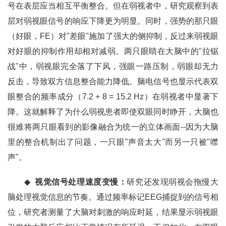
号在表层应当相互平衡整合。但在弱视者中，研究观察到表
层对弱视眼信号的响应下降更为明显。同时，强势的那只眼
（好眼，FE）对"差眼"施加了强大的侧抑制，反过来弱视眼
对好眼的抑制作用却相对减弱。两只眼睛在大脑中的"拉锯
战"中，弱视眼完全落了下风，强眼一路压制，弱眼却无力
反击，导致双方信息整合能力降低。脑电信号也显示代表双
眼整合的频率成分（7.2 + 8 = 15.2 Hz）在弱视者中显著下
降。这就解释了为什么弱视患者即使双眼同时睁开，大脑也
很难将两只眼看到的影像融合为统一的立体画面--因为大脑
里的整合机制出了问题，一只眼"声音太大"而另一只被"噤
声"。
◆
视觉信号处理速度变慢：
研究还发现弱视会拖慢大
脑处理视觉信息的节奏。通过频率标记EEG捕捉到的信号相
位，研究者测量了大脑对刺激的响应时延，结果显示弱视眼