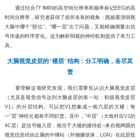
通过结合7T fMRI的高空间分辨率和频率标记EEG的高
时间分辨率，研究者获得了前所未有的视角：既能看清弱视
大脑中哪个"部位"、"哪一层"出了问题，又能精确测量出信
号传递的时序变化。这为解析弱视的神经机制提供了有力工
具。
大脑视觉皮层的"楼层"结构：分工明确，各尽其
责
要理解这项研究发现，我们需要先认识大脑视觉皮层
（尤其是视觉信号达到大脑皮层的第一站：初级视觉皮层
V1）的分层结构。可以把V1想象成一栋六层的大楼：每
一"层"神经元都有不同职责。其中，"中层"（大致对应V1的
4C层）是信号输入层，相当于大楼的接待处--来自视网膜的
视觉信息经由丘脑的中继站（外侧膝状体，LGN）在此层投