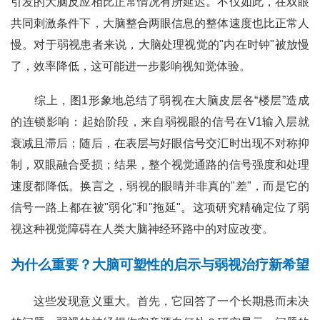
引发的大脑反应相比正常情况有所延迟。不仅如此，在双眼
共同刺激条件下，大脑整合两眼信息的整体速度也比正常人
慢。对于弱视患者来说，大脑处理视觉的"内在时钟"被放慢
了，效率降低，这可能进一步影响视知觉体验。
综上，图1形象地总结了弱视在大脑皮层各“楼层”造成
的连锁影响：起始阶段，来自弱视眼的信号在V1输入层就
衰减且滞后；随后，在表层与好眼信号交汇时出现不对称抑
制，双眼融合受损；结果，整个视觉通路的信号强度和处理
速度都降低。换言之，弱视的眼睛并非真的"差"，而是它的
信号一路上都在被"弱化"和"拖延"。这项研究精确定位了弱
视这种视觉障碍在人类大脑神经环路中的对应改变。
为什么重要？大脑可塑性的启示与弱视治疗新希望
这些发现意义重大。首先，它回答了一个长期悬而未决