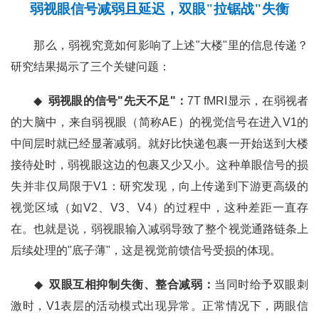
弱视眼信号减弱且延迟，双眼"拉锯战"失衡
那么，弱视究竟如何影响了上述"大楼"里的信息传递？
研究结果揭示了三个关键问题：
◆
弱视眼的信号"先天不足"：
7T fMRI显示，在弱视者
的大脑中，来自弱视眼（简称AE）的视觉信号在进入V1的
中间层时就已经显著减弱。就好比快递包裹一开始送到大楼
接待处时，弱视眼这边的包裹又少又小。这种单眼信号的损
失并非仅局限于V1：研究发现，向上传递到下游更高级的
视觉区域（如V2、V3、V4）的过程中，这种差距一直存
在。也就是说，弱视眼输入减弱导致了整个视觉通路链条上
后续处理的"底子薄"，这是视觉前馈信号受损的体现。
◆
双眼互相抑制失衡、整合减弱：
当同时给予双眼刺
激时，V1表层的活动模式出现异常。正常情况下，两眼信