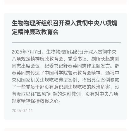
生物物理所组织召开深入贯彻中央八项规
定精神廉政教育会
2025年7月7日，生物物理所组织召开深入贯彻中央
八项规定精神廉政教育会，党委书记、副所长赵志刚
同志出席会议，纪委书记舒春英同志作主题发言。舒
春英同志传达了中国科学院警示教育会精神，通报中
央和国家机关违规吃喝典型案例，指出典型案例暴露
了一些党员干部没有意识到违规吃喝的政治危害，没
有汲取以往"四风"问题的深刻教训，没有对中央八项
规定精神保持敬畏之心。
2025-07-11