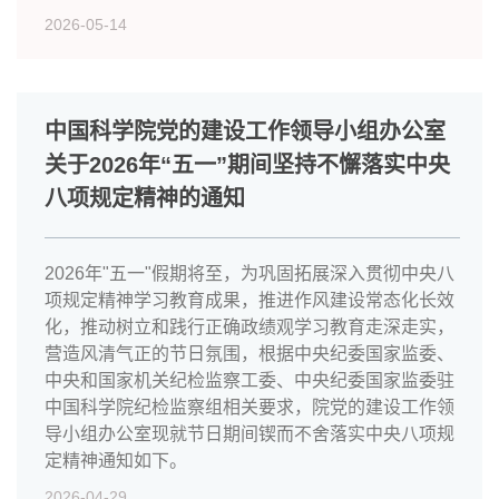
2026-05-14
中国科学院党的建设工作领导小组办公室
关于2026年“五一”期间坚持不懈落实中央
八项规定精神的通知
2026年"五一"假期将至，为巩固拓展深入贯彻中央八
项规定精神学习教育成果，推进作风建设常态化长效
化，推动树立和践行正确政绩观学习教育走深走实，
营造风清气正的节日氛围，根据中央纪委国家监委、
中央和国家机关纪检监察工委、中央纪委国家监委驻
中国科学院纪检监察组相关要求，院党的建设工作领
导小组办公室现就节日期间锲而不舍落实中央八项规
定精神通知如下。
2026-04-29