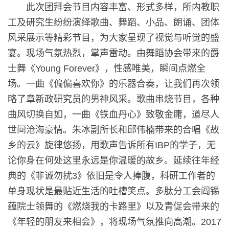
此次团拜会节目内容丰富、形式多样，所内教职
工及研究生纷纷演绎歌曲、舞蹈、小品、朗诵、团体
风采展示等精彩节目，为大家呈现了视觉与听觉的盛
宴。现场气氛热烈，掌声雷动。由舞蹈协会带来的爵
士舞《Young Forever》，性感唯美，瞬间点燃全
场。一曲《偏偏喜欢你》的乐器合奏，让我们再次领
略了章新政研究员的男神风采。歌曲串烧节目，各种
曲风切换自如，一曲《铁血丹心》致敬金庸，道尽人
世间沧海豪情。朱冰副所长和邱伟楠带来的合唱《故
乡的云》旋律悠扬，用歌声告诉所有IBP的学子，无
论你身在何处这里永远是你温暖的故乡。延续往年经
典的《非诚勿扰3》依旧是令人捧腹，科研工作者的
单身现状是最贴近生活的吐槽笑点。多肽分工会阎锡
蕴院士领舞的《燃烧我的卡路里》以及青促会带来的
《年轻的朋友来相会》，将现场气氛推向高潮。2017