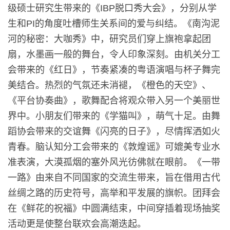
级硕士研究生带来的《IBP脱口秀大会》，分别从学
生和PI的角度吐槽师生关系间的爱与纠结。《南沟泥
河的秘密：大咖秀》中，研究员们穿上旗袍拿起团
扇，水墨画一般的舞台，令人印象深刻。由机关分工
会带来的《红日》，节奏紧凑的粤语演唱与杯子舞完
美结合。热烈的气氛还未消褪，《橙色的天空》、
《平台协奏曲》，歌舞配合将观众带入另一个美丽世
界中。小朋友们带来的《学猫叫》，萌气十足。由舞
蹈协会带来的交谊舞《闪亮的日子》，尽情挥洒如火
青春。脑认知分工会带来的《敦煌谣》可媲美专业水
准表演，大漠孤烟的塞外风光彷佛就在眼前。《一带
一路》由来自不同国家的交流生带来，旨在借用古代
丝绸之路的历史符号，高举和平发展的旗帜。团拜会
在《鲜花的祝福》中圆满结束，中间穿插着现场抽奖
活动更是使整台联欢会高潮迭起。