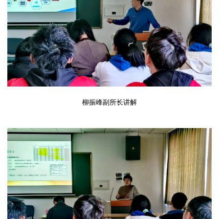
柳振峰副所长讲解